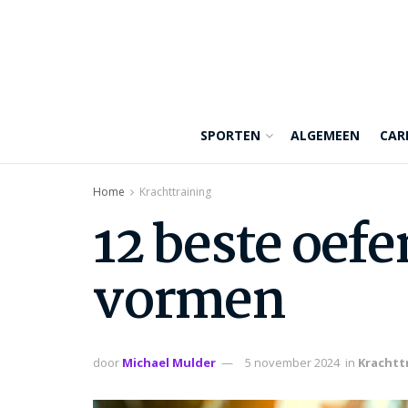
SPORTEN
ALGEMEEN
CAR
Home
Krachttraining
12 beste oef
vormen
door
Michael Mulder
5 november 2024
in
Krachtt