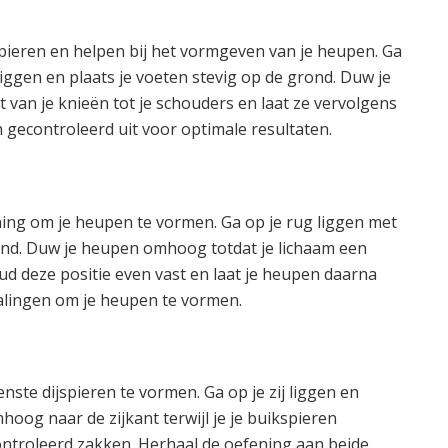
spieren en helpen bij het vormgeven van je heupen. Ga
ggen en plaats je voeten stevig op de grond. Duw je
 van je knieën tot je schouders en laat ze vervolgens
gecontroleerd uit voor optimale resultaten.
ning om je heupen te vormen. Ga op je rug liggen met
ond. Duw je heupen omhoog totdat je lichaam een
oud deze positie even vast en laat je heupen daarna
alingen om je heupen te vormen.
enste dijspieren te vormen. Ga op je zij liggen en
oog naar de zijkant terwijl je je buikspieren
ontroleerd zakken. Herhaal de oefening aan beide