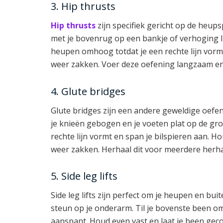
3. Hip thrusts
Hip thrusts
zijn specifiek gericht op de heup
met je bovenrug op een bankje of verhoging li
heupen omhoog totdat je een rechte lijn vormt
weer zakken. Voer deze oefening langzaam en 
4. Glute bridges
Glute bridges zijn een andere geweldige oefe
je knieën gebogen en je voeten plat op de gr
rechte lijn vormt en span je bilspieren aan. H
weer zakken. Herhaal dit voor meerdere herh
5. Side leg lifts
Side leg lifts zijn perfect om je heupen en buit
steun op je onderarm. Til je bovenste been omh
aanspant. Houd even vast en laat je been gec