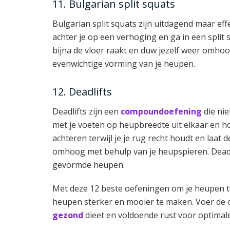
11. Bulgarian split squats
Bulgarian split squats zijn uitdagend maar eff
achter je op een verhoging en ga in een split s
bijna de vloer raakt en duw jezelf weer omho
evenwichtige vorming van je heupen.
12. Deadlifts
Deadlifts zijn een
compoundoefening
die nie
met je voeten op heupbreedte uit elkaar en h
achteren terwijl je je rug recht houdt en laat
omhoog met behulp van je heupspieren. Deadlif
gevormde heupen.
Met deze 12 beste oefeningen om je heupen te
heupen sterker en mooier te maken. Voer de 
gezond
dieet en voldoende rust voor optimale