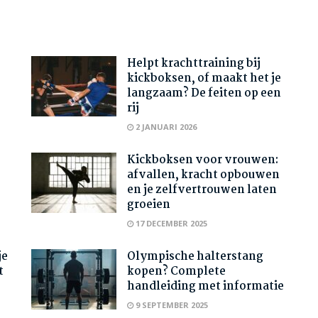
Helpt krachttraining bij
kickboksen, of maakt het je
langzaam? De feiten op een
rij
2 JANUARI 2026
Kickboksen voor vrouwen:
afvallen, kracht opbouwen
en je zelfvertrouwen laten
groeien
17 DECEMBER 2025
je
Olympische halterstang
t
kopen? Complete
handleiding met informatie
9 SEPTEMBER 2025