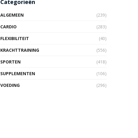
Categorieën
ALGEMEEN
(239)
CARDIO
(283)
FLEXIBILITEIT
(40)
KRACHTTRAINING
(556)
SPORTEN
(418)
SUPPLEMENTEN
(106)
VOEDING
(296)