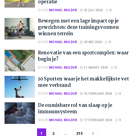
operatie
DOOR
MICHAEL MULDER
23 JULI 2026
0
Bewegen met een lage impact op je
gewrichten: deze trainingsvormen
winnen terrein
DOOR
MICHAEL MULDER
28 MEI 2026
0
Renovatie van een sportcomplex: waar
begin je?
DOOR
MICHAEL MULDER
31 MAART 2026
0
10 Sporten waar je het makkelijkste vet
mee verbrand
DOOR
MICHAEL MULDER
25 FEBRUARI 2026
0
De onmisbare rol van slaap op je
immuunsysteem
DOOR
MICHAEL MULDER
17 FEBRUARI 2026
0
1
2
…
315