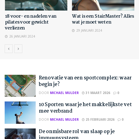
18 voor- en nadelen van
Wat is een StairMaster? Alles
pilates voor gewicht
wat je moet weten
verliezen
29 JANUARI 2024
26 JANUARI 2024
Renovatie van een sportcomplex: waar
begin je?
DOOR
MICHAEL MULDER
31 MAART 2026
0
10 Sporten waar je het makkelijkste vet
mee verbrand
DOOR
MICHAEL MULDER
25 FEBRUARI 2026
0
De onmisbare rol van slaap op je
immuunsysteem