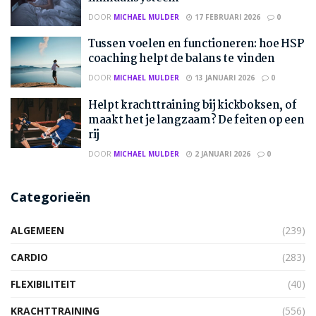
DOOR
MICHAEL MULDER
17 FEBRUARI 2026
0
Tussen voelen en functioneren: hoe HSP
coaching helpt de balans te vinden
DOOR
MICHAEL MULDER
13 JANUARI 2026
0
Helpt krachttraining bij kickboksen, of
maakt het je langzaam? De feiten op een
rij
DOOR
MICHAEL MULDER
2 JANUARI 2026
0
Categorieën
ALGEMEEN
(239)
CARDIO
(283)
FLEXIBILITEIT
(40)
KRACHTTRAINING
(556)