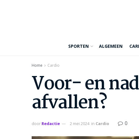
SPORTEN
ALGEMEEN
CAR
Home
Cardio
Voor- en nad
afvallen?
0
door
Redactie
2 mei 2024
in
Cardio