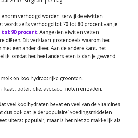
aal 20 tot 30 gram per dag.
en enorm verhoogd worden, terwijl de eiwitten
 wordt zelfs verhoogd tot 70 tot 80 procent van je
s
tot 90 procent
. Aangezien eiwit en vetten
re diëten. Dit verklaart grotendeels waarom het
an met een ander dieet. Aan de andere kant, het
lijk, omdat het heel anders eten is dan je gewend
, melk en koolhydraatrijke groenten.
, kaas, boter, olie, avocado, noten en zaden.
 dat veel koolhydraten bevat en veel van de vitamines
nt dus ook dat je de ‘populaire‘ voedingsmiddelen
eet uiterst populair, maar is het niet zo makkelijk als