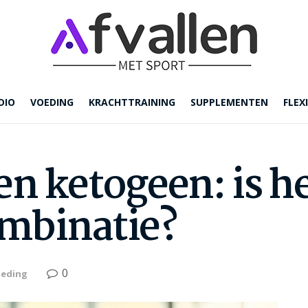
DIO
VOEDING
KRACHTTRAINING
SUPPLEMENTEN
FLEXI
en ketogeen: is h
mbinatie?
0
eding