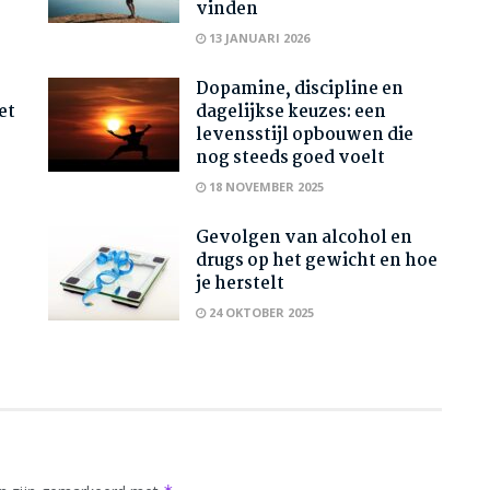
vinden
13 JANUARI 2026
Dopamine, discipline en
et
dagelijkse keuzes: een
levensstijl opbouwen die
nog steeds goed voelt
18 NOVEMBER 2025
Gevolgen van alcohol en
drugs op het gewicht en hoe
je herstelt
24 OKTOBER 2025