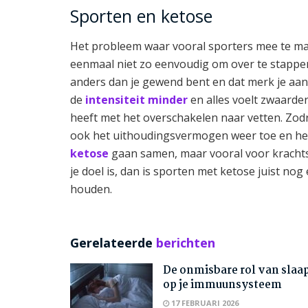
Sporten en ketose
Het probleem waar vooral sporters mee te mak
eenmaal niet zo eenvoudig om over te stappe
anders dan je gewend bent en dat merk je aan
de
intensiteit minder
en alles voelt zwaarder.
heeft met het overschakelen naar vetten. Zodr
ook het uithoudingsvermogen weer toe en heb j
ketose
gaan samen, maar vooral voor krachtspo
je doel is, dan is sporten met ketose juist nog e
houden.
Gerelateerde
berichten
De onmisbare rol van slaa
op je immuunsysteem
17 FEBRUARI 2026