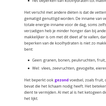
het beperken van koolhydraten tot maxim
Het verschil met andere diëten is dat de vett
gematigd genuttigd worden. De inname van vet
totale energie-inname voor de dag, soms zelf
verzadigen heb je minder honger dan bij ande
makkelijker is om met dit dieet af te vallen, d
beperken van de koolhydraten is niet zo makke
bent:
Geen: granen, bonen, peulvruchten, fruit
Wel: vlees, zeevruchten, gevogelte, eieren
Het beperkt ook
gezond
voedsel, zoals fruit,
bevat die het lichaam nodig heeft. Het beteke
dient te vermijden. Al met al is het ketogeen di
het lijkt.