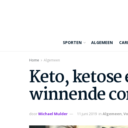
SPORTEN
ALGEMEEN
CAR
Home
Algemeen
Keto, ketose 
winnende co
door
Michael Mulder
11 juni 2019
in
Algemeen
,
Vo