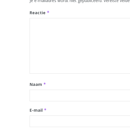
Je e-mailadres wordt niet gepubliceerd.
Vereiste veld
Reactie
*
Naam
*
E-mail
*