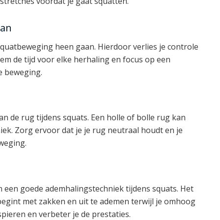
stretches voordat je gaat squatten.
aan
squatbeweging heen gaan. Hierdoor verlies je controle
eem de tijd voor elke herhaling en focus op een
e beweging.
 van de rug tijdens squats. Een holle of bolle rug kan
ek. Zorg ervoor dat je je rug neutraal houdt en je
weging.
n een goede ademhalingstechniek tijdens squats. Het
 begint met zakken en uit te ademen terwijl je omhoog
pieren en verbeter je de prestaties.