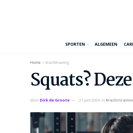
SPORTEN
ALGEMEEN
CAR
Home
Krachttraining
Squats? Deze
door
Dirk de Groote
27 juni 2024
in
Krachttraini