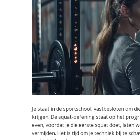
Je staat in de sportschool, vastbesloten om die
krijgen. De squat-oefening staat op het prog
even, voordat je die eerste squat doet, laten 
vermijden. Het is tijd om je techniek bij te sc