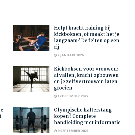
Helpt krachttraining bij
kickboksen, of maakt het je
langzaam? De feiten op een
rij
2 JANUARI 2026
Kickboksen voor vrouwen:
afvallen, kracht opbouwen
en je zelfvertrouwen laten
groeien
17 DECEMBER 2025
je
Olympische halterstang
t
kopen? Complete
handleiding met informatie
9 SEPTEMBER 2025