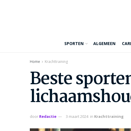
SPORTEN
ALGEMEEN
CAR
Home
Krachttraining
Beste sporte
lichaamshoud
door
Redactie
3 maart 2024
in
Krachttraining