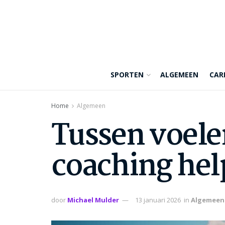
SPORTEN
ALGEMEEN
CAR
Home
Algemeen
Tussen voele
coaching hel
door
Michael Mulder
13 januari 2026
in
Algemeen