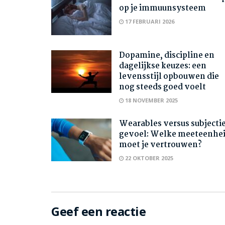
op je immuunsysteem
17 FEBRUARI 2026
Dopamine, discipline en
dagelijkse keuzes: een
levensstijl opbouwen die
nog steeds goed voelt
18 NOVEMBER 2025
Wearables versus subjecti
gevoel: Welke meeteenhe
moet je vertrouwen?
22 OKTOBER 2025
Geef een reactie