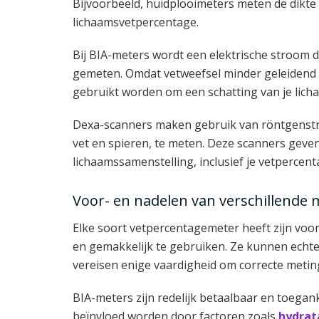
Bijvoorbeeld, huidplooimeters meten de dikte 
lichaamsvetpercentage.
Bij BIA-meters wordt een elektrische stroom 
gemeten. Omdat vetweefsel minder geleidend 
gebruikt worden om een schatting van je lic
Dexa-scanners maken gebruik van röntgenstral
vet en spieren, te meten. Deze scanners geve
lichaamssamenstelling, inclusief je vetpercent
Voor- en nadelen van verschillende
Elke soort vetpercentagemeter heeft zijn voor
en gemakkelijk te gebruiken. Ze kunnen echt
vereisen enige vaardigheid om correcte meting
BIA-meters zijn redelijk betaalbaar en toega
beïnvloed worden door factoren zoals
hydrat