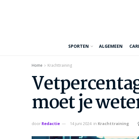
SPORTEN
ALGEMEEN
CAR
Home
Krachttraining
Vetpercentag
moet je wete
door
Redactie
14 juni 2024
in
Krachttraining