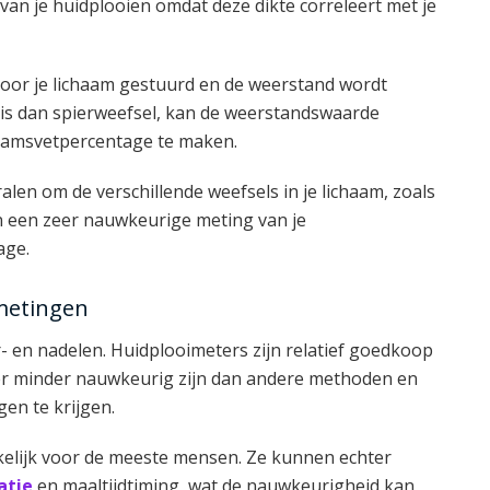
van je huidplooien omdat deze dikte correleert met je
door je lichaam gestuurd en de weerstand wordt
is dan spierweefsel, kan de weerstandswaarde
haamsvetpercentage te maken.
en om de verschillende weefsels in je lichaam, zoals
n een zeer nauwkeurige meting van je
age.
 metingen
- en nadelen. Huidplooimeters zijn relatief goedkoop
er minder nauwkeurig zijn dan andere methoden en
en te krijgen.
nkelijk voor de meeste mensen. Ze kunnen echter
atie
en maaltijdtiming, wat de nauwkeurigheid kan