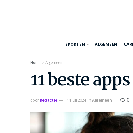
SPORTEN
ALGEMEEN
CAR
Home
Algemeen
11 beste app
0
door
Redactie
14 juli 2024
in
Algemeen