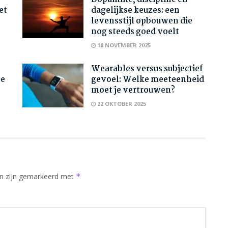
et
dagelijkse keuzes: een
levensstijl opbouwen die
nog steeds goed voelt
18 NOVEMBER 2025
Wearables versus subjectief
oe
gevoel: Welke meeteenheid
moet je vertrouwen?
22 OKTOBER 2025
en zijn gemarkeerd met
*