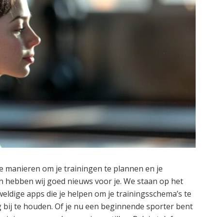
te manieren om je trainingen te plannen en je
an hebben wij goed nieuws voor je. We staan op het
eldige apps die je helpen om je trainingsschema’s te
g bij te houden. Of je nu een beginnende sporter bent