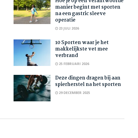
Hoe je op een verantwoorde
manier begint met sporten
na een gastric sleeve
operatie
23 JULI 2026
10 Sporten waar je het
makkelijkste vet mee
verbrand
25 FEBRUARI 2026
Deze dingen dragen bij aan
spierherstel na het sporten
29 DECEMBER 2025