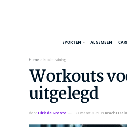
SPORTEN
ALGEMEEN
CAR
Home
Krachttraining
Workouts voo
uitgelegd
door
Dirk de Groote
21 maart 2025
in
Krachttrai