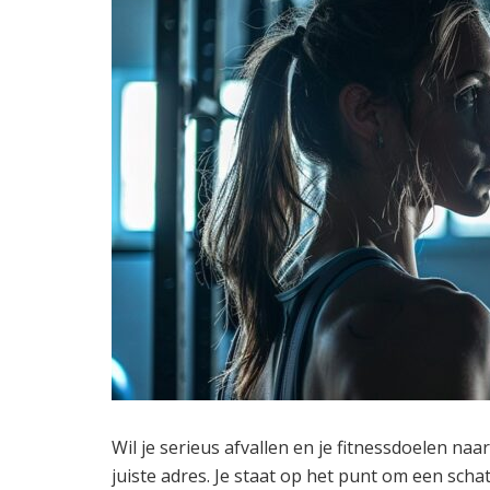
Wil je serieus afvallen en je fitnessdoelen naa
juiste adres. Je staat op het punt om een scha