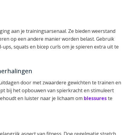
ing aan je trainingsarsenaal. Ze bieden weerstand
eren op een andere manier worden belast. Gebruik
ps, squats en bicep curls om je spieren extra uit te
herhalingen
f uitdagen door met zwaardere gewichten te trainen en
lpt bij het opbouwen van spierkracht en stimuleert
behoudt en luister naar je lichaam om
blessures
te
 belangrijk aspect van fitness. Doe regelmatig stretch