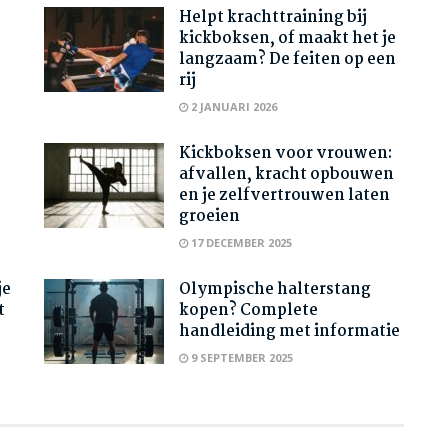
Helpt krachttraining bij
kickboksen, of maakt het je
langzaam? De feiten op een
rij
2 JANUARI 2026
Kickboksen voor vrouwen:
afvallen, kracht opbouwen
en je zelfvertrouwen laten
groeien
17 DECEMBER 2025
je
Olympische halterstang
t
kopen? Complete
handleiding met informatie
9 SEPTEMBER 2025