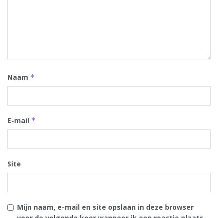
Naam
*
E-mail
*
Site
Mijn naam, e-mail en site opslaan in deze browser
voor de volgende keer wanneer ik een reactie plaats.