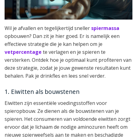
Wil je afvallen en tegelijkertijd sneller
spiermassa
opbouwen? Dan zit je hier goed. Er is namelijk een
effectieve strategie die je kan helpen om je
vetpercentage
te verlagen en je spieren te
versterken. Ontdek hoe je optimaal kunt profiteren van
deze strategie, zodat je jouw gewenste resultaten kunt
behalen. Pak je drinkfles en lees snel verder.
1. Eiwitten als bouwstenen
Eiwitten zijn essentiële voedingsstoffen voor
spieropbouw. Ze dienen als de bouwstenen van je
spieren. Het consumeren van voldoende eiwitten zorgt
ervoor dat je lichaam de nodige aminozuren heeft om
nieuwe spierweefsels aan te maken en beschadigde