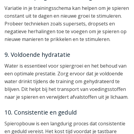
Variatie in je trainingsschema kan helpen om je spieren
constant uit te dagen en nieuwe groei te stimuleren.
Probeer technieken zoals supersets, dropsets en
negatieve herhalingen toe te voegen om je spieren op
nieuwe manieren te prikkelen en te stimuleren.
9. Voldoende hydratatie
Water is essentieel voor spiergroei en het behoud van
een optimale prestatie. Zorg ervoor dat je voldoende
water drinkt tijdens de training om gehydrateerd te
blijven. Dit helpt bij het transport van voedingsstoffen
naar je spieren en verwijdert afvalstoffen uit je lichaam.
10. Consistentie en geduld
Spieropbouw is een langdurig proces dat consistentie
en geduld vereist. Het kost tijd voordat je tastbare