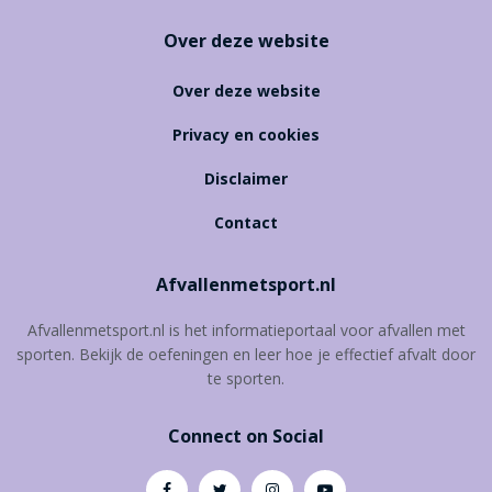
Over deze website
Over deze website
Privacy en cookies
Disclaimer
Contact
Afvallenmetsport.nl
Afvallenmetsport.nl is het informatieportaal voor afvallen met
sporten. Bekijk de oefeningen en leer hoe je effectief afvalt door
te sporten.
Connect on Social