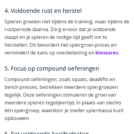
4. Voldoende rust en herstel
Spieren groeien niet tijdens de training, maar tijdens de
rustperiode daarna. Zorg ervoor dat je voldoende
slaapt en je spieren de nodige tijd geeft om te
herstellen. Dit bevordert het spiergroei-proces en
vermindert de kans op overbelasting en
blessures
.
5. Focus op compound oefeningen
Compound oefeningen, zoals squats, deadlifts en
bench presses, betrekken meerdere spiergroepen
tegelijk. Deze oefeningen stimuleren de groei van
meerdere spieren tegelijkertijd, in plaats van slechts
één spiergroep, waardoor je sneller spiermassa kunt
opbouwen.
6. Eet voldoende koolhydraten