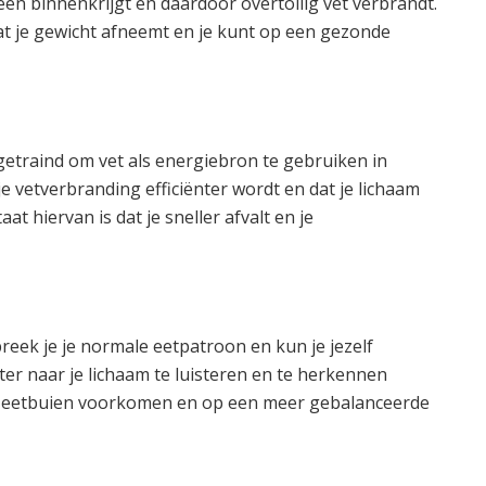
eën binnenkrijgt en daardoor overtollig vet verbrandt.
at je gewicht afneemt en je kunt op een gezonde
getraind om vet als energiebron te gebruiken in
je vetverbranding efficiënter wordt en dat je lichaam
at hiervan is dat je sneller afvalt en je
reek je je normale eetpatroon en kun je jezelf
ter naar je lichaam te luisteren en te herkennen
je eetbuien voorkomen en op een meer gebalanceerde