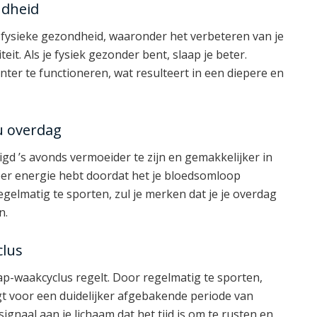
ndheid
e fysieke gezondheid, waaronder het verbeteren van je
eit. Als je fysiek gezonder bent, slaap je beter.
nter te functioneren, wat resulteert in een diepere en
u overdag
igd ’s avonds vermoeider te zijn en gemakkelijker in
meer energie hebt doordat het je bloedsomloop
regelmatig te sporten, zul je merken dat je je overdag
n.
clus
laap-waakcyclus regelt. Door regelmatig te sporten,
rgt voor een duidelijker afgebakende periode van
signaal aan je lichaam dat het tijd is om te rusten en