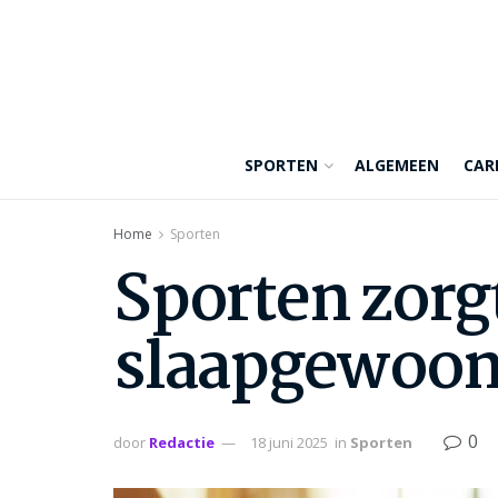
SPORTEN
ALGEMEEN
CAR
Home
Sporten
Sporten zorg
slaapgewoon
0
door
Redactie
18 juni 2025
in
Sporten