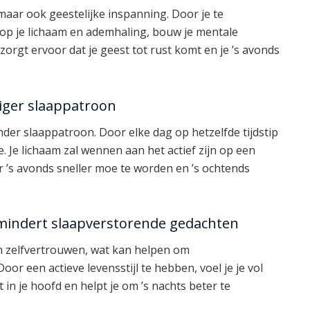
maar ook geestelijke inspanning. Door je te
 op je lichaam en ademhaling, bouw je mentale
rgt ervoor dat je geest tot rust komt en je ’s avonds
iger slaappatroon
nder slaappatroon. Door elke dag op hetzelfde tijdstip
e. Je lichaam zal wennen aan het actief zijn op een
r ’s avonds sneller moe te worden en ’s ochtends
rmindert slaapverstorende gedachten
n zelfvertrouwen, wat kan helpen om
r een actieve levensstijl te hebben, voel je je vol
t in je hoofd en helpt je om ’s nachts beter te