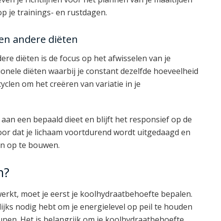
 je trainings- en rustdagen.
 en andere diëten
re diëten is de focus op het afwisselen van je
ionele diëten waarbij je constant dezelfde hoeveelheid
yclen om het creëren van variatie in je
aan een bepaald dieet en blijft het responsief op de
voor dat je lichaam voortdurend wordt uitgedaagd en
en op te bouwen.
n?
werkt, moet je eerst je koolhydraatbehoefte bepalen.
lijks nodig hebt om je energielevel op peil te houden
eunen. Het is belangrijk om je koolhydraatbehoefte