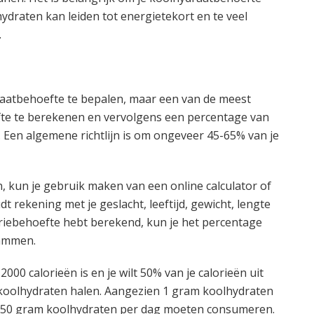
draten kan leiden tot energietekort en te veel
.
raatbehoefte te bepalen, maar een van de meest
fte te berekenen en vervolgens een percentage van
. Een algemene richtlijn is om ongeveer 45-65% van je
, kun je gebruik maken van een online calculator of
 rekening met je geslacht, leeftijd, gewicht, lengte
aloriebehoefte hebt berekend, kun je het percentage
rammen.
2000 calorieën is en je wilt 50% van je calorieën uit
t koolhydraten halen. Aangezien 1 gram koolhydraten
 250 gram koolhydraten per dag moeten consumeren.