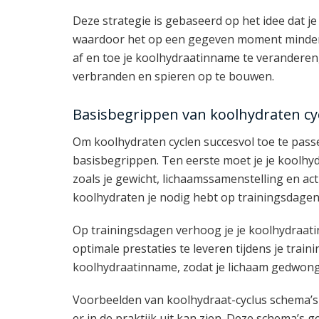
Deze strategie is gebaseerd op het idee dat je
waardoor het op een gegeven moment minder e
af en toe je koolhydraatinname te veranderen,
verbranden en spieren op te bouwen.
Basisbegrippen van koolhydraten cy
Om koolhydraten cyclen succesvol toe te pas
basisbegrippen. Ten eerste moet je je koolhyd
zoals je gewicht, lichaamssamenstelling en acti
koolhydraten je nodig hebt op trainingsdagen
Op trainingsdagen verhoog je je koolhydraat
optimale prestaties te leveren tijdens je trai
koolhydraatinname, zodat je lichaam gedwong
Voorbeelden van koolhydraat-cyclus schema’s 
er in de praktijk uit kan zien. Deze schema’s g