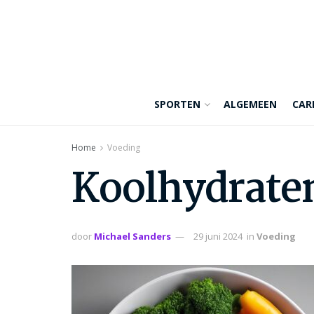
SPORTEN
ALGEMEEN
CAR
Home
Voeding
Koolhydraten 
door
Michael Sanders
29 juni 2024
in
Voeding