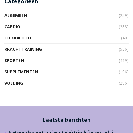
Categorieën
ALGEMEEN
(239)
CARDIO
(283)
FLEXIBILITEIT
(40)
KRACHTTRAINING
(556)
SPORTEN
(419)
SUPPLEMENTEN
(106)
VOEDING
(296)
Laatste berichten
Fietsen als sport: zo helpt elektrisch fietsen je bij