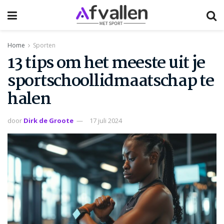
Home
Sporten
13 tips om het meeste uit je
sportschoollidmaatschap te
halen
door
Dirk de Groote
17 juli 2024