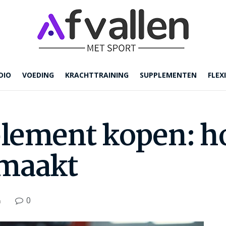
DIO
VOEDING
KRACHTTRAINING
SUPPLEMENTEN
FLEXI
ement kopen: ho
 maakt
0
n