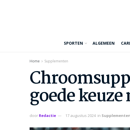
SPORTEN
ALGEMEEN
CAR
Home
Supplementen
Chroomsuppl
goede keuze
door
Redactie
17 augustus 2024
in
Supplemente