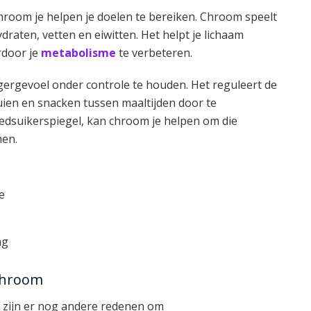
hroom je helpen je doelen te bereiken. Chroom speelt
draten, vetten en eiwitten. Het helpt je lichaam
rdoor je
metabolisme
te verbeteren.
rgevoel onder controle te houden. Het reguleert de
uien en snacken tussen maaltijden door te
oedsuikerspiegel, kan chroom je helpen om die
men.
e
ag
chroom
 zijn er nog andere redenen om