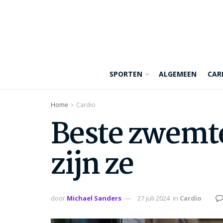
SPORTEN
ALGEMEEN
CAR
Home
Cardio
Beste zwemte
zijn ze
door
Michael Sanders
27 juli 2024
in
Cardio