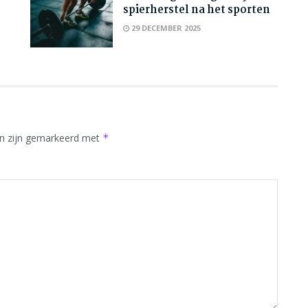
spierherstel na het sporten
29 DECEMBER 2025
en zijn gemarkeerd met
*