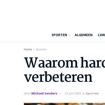
SPORTEN
ALGEMEEN
CAR
Home
Sporten
Waarom hard
verbeteren
door
Michael Sanders
21 juni 2025
in
Sporten